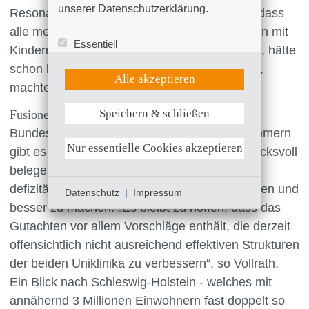
unserer Datenschutzerklärung.
Resonanz stoßen. Das Eltern-Kind-Zentrum, dass
alle medizinischen Fachdisziplinen für Familien mit
Essentiell
Kindern und Frauen unter einem Dach vereint, hätte
Statistik (Google Analytics)
schon längst den Betrieb aufnehmen können“,
UX (Hotjar)
Alle akzeptieren
machte Roesner deutlich.
Speichern & schließen
Fusionen selten eine gute Lösung
Weitere Informationen anzeigen
Bundesweit und auch in Mecklenburg-Vorpommern
Nur essentielle Cookies akzeptieren
gibt es ausreichend Beispiele, die sehr eindrucksvoll
belegen, dass Fusionen keine Lösungen sind,
defizitäre universitäre Einrichtungen zu sanieren und
Datenschutz
|
Impressum
besser zu machen. „Es bleibt zu hoffen, dass das
Gutachten vor allem Vorschläge enthält, die derzeit
offensichtlich nicht ausreichend effektiven Strukturen
der beiden Uniklinika zu verbessern“, so Vollrath.
Ein Blick nach Schleswig-Holstein - welches mit
annähernd 3 Millionen Einwohnern fast doppelt so