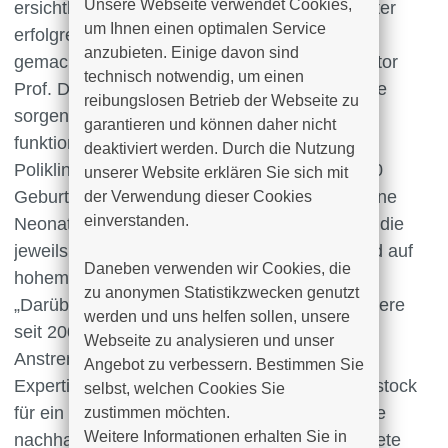
Unsere Webseite verwendet Cookies, 
ersichtlich, dass der Standort am Südring weiter
um Ihnen einen optimalen Service 
erfolgreich ausgebaut und fit für die Zukunft
anzubieten. Einige davon sind 
gemacht werden soll“, hob der Ärztliche Direktor
technisch notwendig, um einen 
Prof. Dr. Jan P. Roesner hervor. „Insbesondere
reibungslosen Betrieb der Webseite zu 
sorgen wir uns bei dieser Debatte um unsere
garantieren und können daher nicht 
funktionierende Universitätsfrauenklinik und
deaktiviert werden. Durch die Nutzung 
Poliklinik am Klinikum Südstadt mit rund 3.000
unserer Website erklären Sie sich mit 
Geburten jährlich sowie die daran angebundene
der Verwendung dieser Cookies 
einverstanden.

Neonatologie am Standort der Südstadtklinik, die
jeweils zu den größten bundesweit zählen und auf
Daneben verwenden wir Cookies, die 
hohem Niveau arbeiten“, so Roesner.
zu anonymen Statistikzwecken genutzt 
„Darüber hinaus sind wir enttäuscht, dass unsere
werden und uns helfen sollen, unsere 
seit 2008 langjährigen und sehr intensiven
Webseite zu analysieren und unser 
Anstrengungen auch gemeinsam mit den
Angebot zu verbessern. Bestimmen Sie 
Expertinnen und Experten der Unimedizin Rostock
selbst, welchen Cookies Sie 
für ein Eltern-Kind-Zentrum weiterhin auf keine
zustimmen möchten. 

Weitere Informationen erhalten Sie in 
nachhaltige und dem Patientenwohl geschuldete