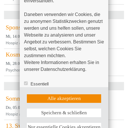
einverstanden.

Daneben verwenden wir Cookies, die 
August 2013
zu anonymen Statistikzwecken genutzt 
Sponsorenlauf
werden und uns helfen sollen, unsere 
Webseite zu analysieren und unser 
, 18:00 Uhr
Mi, 14.08.2013
Angebot zu verbessern. Bestimmen Sie 
Hospiz am Klinikum Südstadt Rostock
selbst, welchen Cookies Sie 
Kosmetikseminar für Krebspatientinnen
zustimmen möchten. 

Weitere Informationen erhalten Sie in 
, 15:00 Uhr
Mi, 28.08.2013
unserer Datenschutzerklärung.
Psychosoziales Zentrum am Klinikum Südstadt Rostock
Essentiell
September 2013
Statistik (Google Analytics)
UX (Hotjar)
Sommerfest Hospiz
Alle akzeptieren
, 17:00 Uhr
Do, 05.09.2013
Speichern & schließen
Weitere Informationen anzeigen
Hospiz am Klinikum Südstadt Rostock
13. Symposium für Krankenpflege
Nur essentielle Cookies akzeptieren