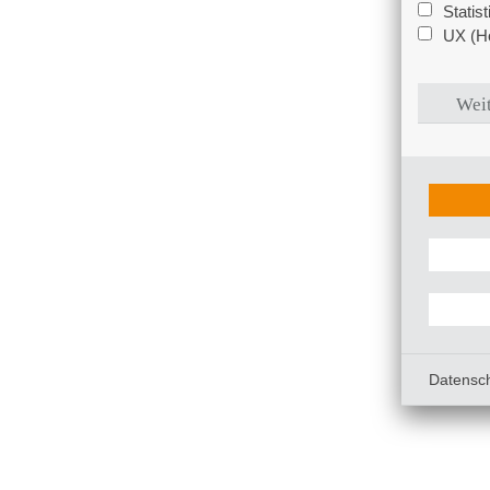
Statis
UX (Ho
Weit
Datensc