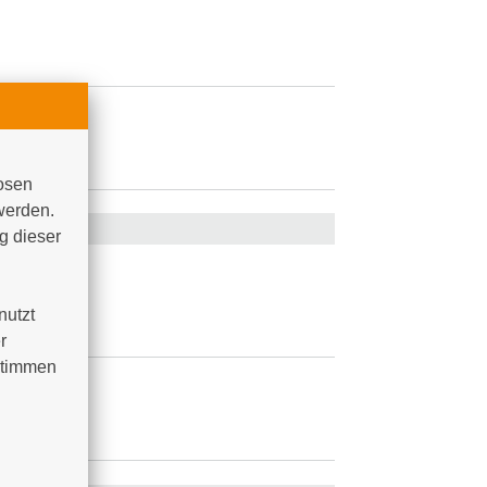
.2017
osen 
werden. 
 dieser 
utzt 
 
timmen 
.2017