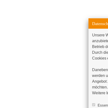
Datensch
Unsere W
anzubiet
Betrieb d
Durch die
Cookies e
Daneben 
werden un
Angebot 
möchten. 
Weitere I
Essent