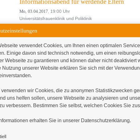
Informationsabend für werdende Eltern
, 19:00 Uhr
Mo, 03.04.2017
Universitätsfrauenklinik und Poliklinik
Adipositas-Informationsveranstaltung 11.04
utzeinstellungen
, 16:00 Uhr bis 18:00 Uhr
Di, 11.04.2017
ebseite verwendet Cookies, um Ihnen einen optimalen Service 
Klinik für Allgemein-, Viszeral-, Thorax- und Gefäßchirurgie
en. Einige davon sind technisch notwendig, um einen reibungsl
er Webseite zu garantieren und können daher nicht deaktiviert 
Mai 2017
 Nutzung unserer Website erklären Sie sich mit der Verwendung
inverstanden.

Informationsabend für werdende Eltern
, 19:00 Uhr
Mo, 08.05.2017
verwenden wir Cookies, die zu anonymen Statistikzwecken gen
Universitätsfrauenklinik und Poliklinik
d uns helfen sollen, unsere Webseite zu analysieren und unser
zu verbessern. Bestimmen Sie selbst, welchen Cookies Sie zus
Adipositas-Informationsveranstaltung 09.05


, 16:00 Uhr bis 18:00 Uhr
Di, 09.05.2017
nformationen erhalten Sie in unserer Datenschutzerklärung.
Klinik für Allgemein-, Viszeral-, Thorax- und Gefäßchirurgie
iell