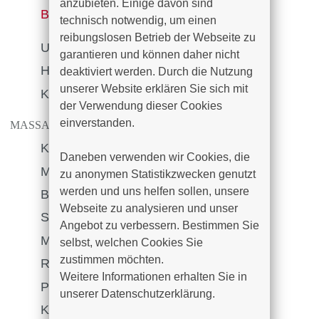
anzubieten. Einige davon sind 
Babyschwimmen
technisch notwendig, um einen 
reibungslosen Betrieb der Webseite zu 
Ultraschall
garantieren und können daher nicht 
Hivamattherapie
deaktiviert werden. Durch die Nutzung 
unserer Website erklären Sie sich mit 
Kinesiotape
der Verwendung dieser Cookies 
einverstanden.

MASSAGETHERAPIE
Klassische Massage
Daneben verwenden wir Cookies, die 
Manuelle Lymphdrainage
zu anonymen Statistikzwecken genutzt 
werden und uns helfen sollen, unsere 
Bindegewebsmassage
Webseite zu analysieren und unser 
Segmentmassage
Angebot zu verbessern. Bestimmen Sie 
Marnitztherapie
selbst, welchen Cookies Sie 
zustimmen möchten. 

Reflexzonentherapie am Fuß
Weitere Informationen erhalten Sie in 
Periostbehandlung
unserer Datenschutzerklärung.
Kolonbehandlung