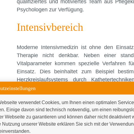
qualifiziertes und motiviertes Team aus Pflegek
Psychologen zur Verfügung.
Intensivbereich
Moderne Intensivmedizin ist ohne den Einsa
Therapie nicht denkbar. Neben einer stan
Vitalparameter kommen spezielle Verfahren f
Einsatz. Dies beinhaltet zum Beispiel bes
Herzkreislaufsystems durch Kathetertechnik
Ultraschall (transthorakale und transösophageal
utzeinstellungen
ebseite verwendet Cookies, um Ihnen einen optimalen Service 
Die Unterstützung bzw. der apparative Ersat
en. Einige davon sind technisch notwendig, um einen reibungsl
Organsysteme ist ein weiterer Schwerp
er Webseite zu garantieren und können daher nicht deaktiviert 
Therapieoptionen.
 Nutzung unserer Website erklären Sie sich mit der Verwendung
Auf zahlreichen Intensivbehandlungsplätzen 
inverstanden.
