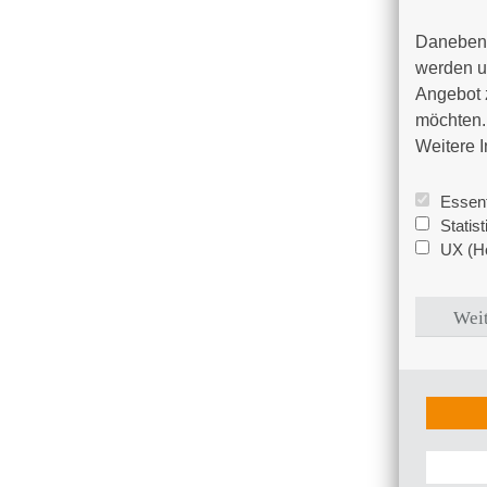
Daneben 
werden un
Angebot 
möchten. 
Weitere I
Essent
Statis
UX (Ho
Weit