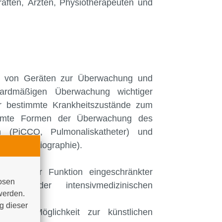
räften, Ärzten, Physiotherapeuten und
tz von Geräten zur Überwachung und
dardmäßigen Überwachung wichtiger
ür bestimmte Krankheitszustände zum
timmte Formen der Überwachung des
en (PiCCO, Pulmonaliskatheter) und
e Echokardiographie).
z in ihrer Funktion eingeschränkter
osen 
unkt der intensivmedizinischen
werden. 
 dieser 
ist die Möglichkeit zur künstlichen