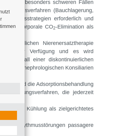
geben. In besonders schweren Fällen
Lagerungsverfahren (Bauchlagerung,
utzt 
 Beatmungsstrategien erforderlich und
 
timmen 
die extracorporale CO
-Elimination als
2
ntinuierlichen Nierenersatztherapie
Geräte zur Verfügung und es wird
en. Im Fall einer diskontinuierlichen
rbeit mit nephrologischen Konsiliarien
mern.
ikörper und die Adsorptionsbehandlung
e Behandlungsverfahren, die jederzeit
e invasive Kühlung als zielgerichtetes
ren Herzrhythmusstörungen passagere