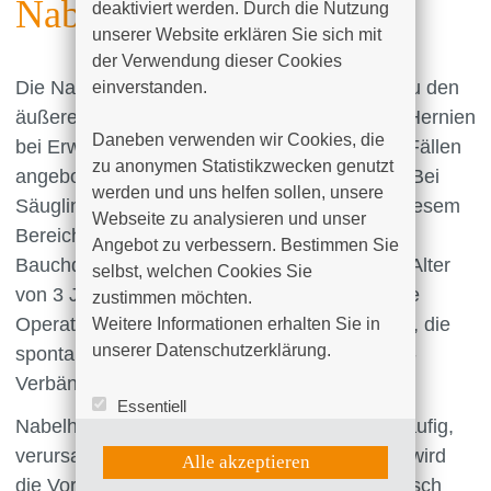
Nabelhernie
deaktiviert werden. Durch die Nutzung 
unserer Website erklären Sie sich mit 
der Verwendung dieser Cookies 
Die Nabelhernie (lat.: Umbilicalhernie) zählt zu den
einverstanden.

äußeren Hernien und macht etwa 10 % aller Hernien
Daneben verwenden wir Cookies, die 
bei Erwachsenen aus. Sie ist in den meisten Fällen
zu anonymen Statistikzwecken genutzt 
angeboren, kann aber auch später auftreten. Bei
werden und uns helfen sollen, unsere 
Säuglingen sind Nabelbrüche durch eine in diesem
Webseite zu analysieren und unser 
Bereich noch nicht vollständig ausgebildete
Angebot zu verbessern. Bestimmen Sie 
Bauchdecke häufig und können sich bis zum Alter
selbst, welchen Cookies Sie 
von 3 Jahren noch spontan zurückbilden. Eine
zustimmen möchten. 

Operation ist in diesen Fällen nicht notwendig, die
Weitere Informationen erhalten Sie in 
unserer Datenschutzerklärung.
spontane Rückbildung kann mit Pflasterzügel-
Verbänden unterstützt werden.
Essentiell
Nabelhernien sind bei Erwachsenen relativ häufig,
Statistik (Google Analytics)
UX (Hotjar)
verursachen aber selten Beschwerden. Eher wird
Alle akzeptieren
die Vorwölbung des Bauchnabels als kosmetisch