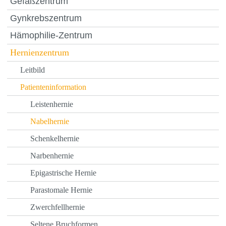
Gefäßzentrum
Gynkrebszentrum
Hämophilie-Zentrum
Hernienzentrum
Leitbild
Patienteninformation
Leistenhernie
Nabelhernie
Schenkelhernie
Narbenhernie
Epigastrische Hernie
Parastomale Hernie
Zwerchfellhernie
Seltene Bruchformen