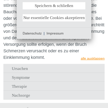
störend empfunden. Häufig drückt sich durch die
Speichern & schließen
Weitere Informationen anzeigen
Bauchwandlücke in der Bauchhöhle befindliches
Nur essentielle Cookies akzeptieren
oder vor dem Bauchfell gelegenes Fettgewebe. Bei
größeren Brüchen kann es dann auch zum Durchtritt
von Darmschlingen mit der Gefahr der Einklemmung
Datenschutz
|
Impressum
und des Absterbens kommen. Eine operative
Versorgung sollte erfolgen, wenn der Bruch
Schmerzen verursacht oder es zu einer
Einklemmung kommt.
alle ausklappen
Ursachen
Symptome
Therapie
Nachsorge