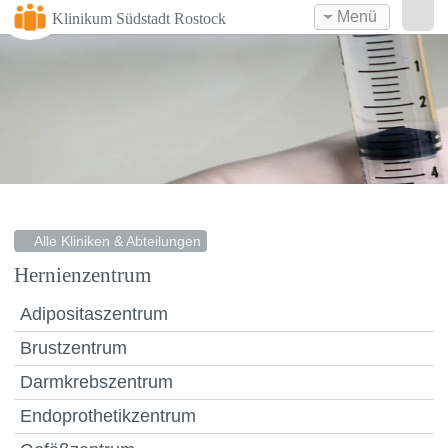
Menü
Klinikum Südstadt Rostock
Alle Kliniken & Abteilungen
Hernienzentrum
Adipositaszentrum
Brustzentrum
Darmkrebszentrum
Endoprothetikzentrum