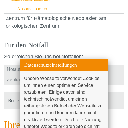
Ansprechpartner
Zentrum für Hämatologische Neoplasien am
onkologischen Zentrum
Für den Notfall
So erreichen Sie uns bei Notfällen:
Datenschutzeinstellungen
Notaufnahme
+49 (0)381 4401 - 4010
Unsere Webseite verwendet Cookies, 
Zentrale
+49 (0)381 4401 - 0
um Ihnen einen optimalen Service 
anzubieten. Einige davon sind 
technisch notwendig, um einen 
Bei lebensbedrohlichen Notfällen wählen Sie 112!
reibungslosen Betrieb der Webseite zu 
garantieren und können daher nicht 
deaktiviert werden. Durch die Nutzung 
Ihre Ansprechpartner
unserer Website erklären Sie sich mit 