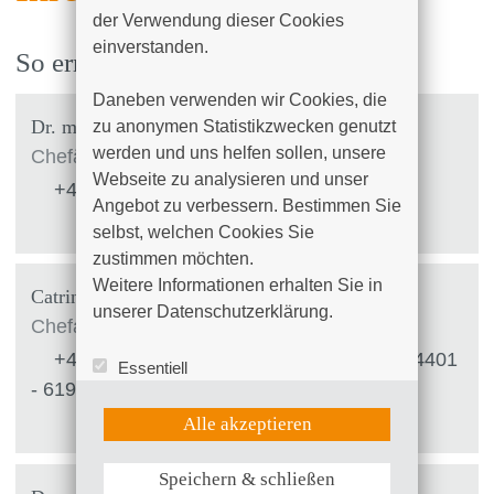
der Verwendung dieser Cookies 
einverstanden.

So erreichen Sie uns
Daneben verwenden wir Cookies, die 
Dr. med. Beate Krammer-Steiner
zu anonymen Statistikzwecken genutzt 
werden und uns helfen sollen, unsere 
Chefärztin
Webseite zu analysieren und unser 
+49 (0)381 4401 - 6100
Angebot zu verbessern. Bestimmen Sie 
selbst, welchen Cookies Sie 
zustimmen möchten. 

Weitere Informationen erhalten Sie in 
Catrin Schulz
unserer Datenschutzerklärung.
Chefarztsekretariat
+49 (0)381 4401 - 6100
|
+49 (0)381 4401
Essentiell
- 6199
Statistik (Google Analytics)
UX (Hotjar)
Alle akzeptieren
Speichern & schließen
Weitere Informationen anzeigen