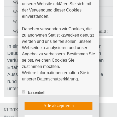
Was macht der Anästhesist im Kreißsaal?
unserer Website erklären Sie sich mit 
der Verwendung dieser Cookies 
Wo kann ich mich informieren?
einverstanden.

Was ist eine PDA?
Daneben verwenden wir Cookies, die 
Wie erfolgt die Anästhesie bei einem Kaiserschnitt?
zu anonymen Statistikzwecken genutzt 
werden und uns helfen sollen, unsere 
In einer der größten geburtshilflichen Kliniken
Webseite zu analysieren und unser 
Deutschland mit jährlich etwa 2000 Geburten
Angebot zu verbessern. Bestimmen Sie 
verfügen wir Anästhesisten über einen reichen
selbst, welchen Cookies Sie 
zustimmen möchten. 

Erfahrungsschatz, eine hervorragende
Weitere Informationen erhalten Sie in 
Ausstattung und motivierte Mitarbeiter, die Sie
unserer Datenschutzerklärung.
rund um die Geburt mit Rat und Tat zu
unterstützen.
Essentiell
Statistik (Google Analytics)
UX (Hotjar)
Alle akzeptieren
KLINIKUM SÜDSTADT ROSTOCK
Hanse- und Universitätsstadt Rostock