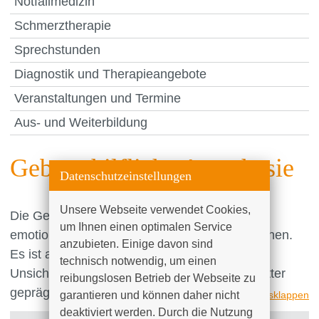
Notfallmedizin
Schmerztherapie
Sprechstunden
Diagnostik und Therapieangebote
Veranstaltungen und Termine
Aus- und Weiterbildung
Geburtshilfliche Anästhesie
Datenschutzeinstellungen
Unsere Webseite verwendet Cookies, 
Die Geburt eines Kindes ist vielleicht das
um Ihnen einen optimalen Service 
emotionalste Ereignis im Leben eines Menschen.
anzubieten. Einige davon sind 
Es ist aber auch ein Ereignis, welches von
technisch notwendig, um einen 
Unsicherheit und Ängsten der werdenden Mutter
reibungslosen Betrieb der Webseite zu 
geprägt ist.
garantieren und können daher nicht 
alle ausklappen
deaktiviert werden. Durch die Nutzung 