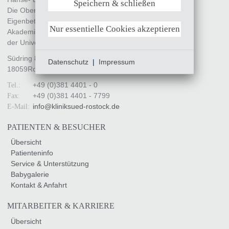
Speichern & schließen
Weitere Informationen anzeigen
Die Oberbürgermeisterin
Eigenbetrieb „Klinikum Südstadt Rostock“
Nur essentielle Cookies akzeptieren
Akademisches Lehrkrankenhaus
der Universität Rostock
Südring 81
Datenschutz
|
Impressum
18059
Rostock
+49 (0)381 4401 - 0
Tel.:
+49 (0)381 4401 - 7799
Fax:
info
@
kliniksued-rostock
.
de
E-Mail:
PATIENTEN & BESUCHER
Übersicht
Patienteninfo
Service & Unterstützung
Babygalerie
Kontakt & Anfahrt
MITARBEITER & KARRIERE
Übersicht