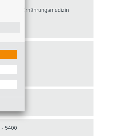
terologie, Ernährungsmedizin
e
e
 - 5420
 - 5400