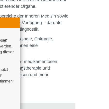
zierender Organe.
hbereiche der Inneren Medizin sowie
auses zur Verfügung – darunter
und Labordiagnostik.
t mit Onkologie, Chirurgie,
osen 
 Patient*innen eine
werden. 
 Niveau.
 dieser 
handlung – von medikamentösen
zu Ernährungstherapie und
utzt 
Heilungschancen und mehr
 
timmen 