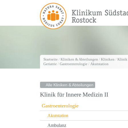
Startseite
/
Kliniken & Abteilungen
/
Kliniken
/
Klinik
Geriatrie
/
Gastroenterologie
/
Akutstation
Alle Kliniken & Abteilungen
Klinik für Innere Medizin II
Gastroenterologie
Akutstation
Ambulanz