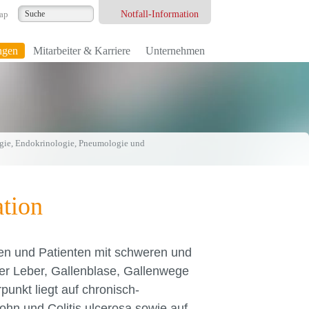
Notfall-Information
ap
ngen
Mitarbeiter & Karriere
Unternehmen
logie, Endokrinologie, Pneumologie und
ation
nen und Patienten mit schweren und
r Leber, Gallenblase, Gallenwege
unkt liegt auf chronisch-
n und Colitis ulcerosa sowie auf