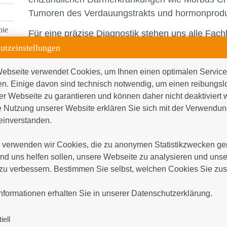
Tumoren des Verdauungstrakts und hormonprodu
pie
Für eine präzise Diagnostik stehen uns alle Fac
modernste Verfahren eines Schwerpunktkrankenh
utzeinstellungen
Endoskopie, Ultraschall, MRT, CT, Angiographie 
ebseite verwendet Cookies, um Ihnen einen optimalen Service 
Dank der engen interdisziplinären Zusammenarbei
en. Einige davon sind technisch notwendig, um einen reibungsl
Radiologie und Endokrinologie bieten wir unseren
er Webseite zu garantieren und können daher nicht deaktiviert 
Rundumversorgung auf höchstem medizinischem
 Nutzung unserer Website erklären Sie sich mit der Verwendung
inverstanden.

Unser Ziel: eine individuelle, ganzheitliche Be
Therapien über endoskopische Eingriffe bis hin 
verwenden wir Cookies, die zu anonymen Statistikzwecken gen
psychologischer Begleitung. Für bestmögliche 
d uns helfen sollen, unsere Webseite zu analysieren und unser
Lebensqualität.
zu verbessern. Bestimmen Sie selbst, welchen Cookies Sie zus
ng


nformationen erhalten Sie in unserer Datenschutzerklärung.
Ihre Ansprechpartner
iell