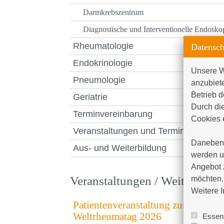
Darmkrebszentrum
Diagnostische und Interventionelle Endosko
Rheumatologie
Datensch
Endokrinologie
Unsere W
Pneumologie
anzubiet
Betrieb d
Geriatrie
Durch die
Terminvereinbarung
Cookies e
Veranstaltungen und Termine
Daneben 
Aus- und Weiterbildung
werden un
Angebot 
Veranstaltungen / Weiterbildu
möchten. 
Weitere I
Patientenveranstaltung zum
Weltrheumatag 2026
Essent