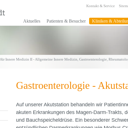
Kontakt & Service
Sitem
Aktuelles
Patienten & Besucher
Kliniken & Abteilu
 für Innere Medizin II - Allgemeine Innere Medizin, Gastroenterologie, Rheumato
Gastroenterologie - Akutst
Auf unserer Akutstation behandeln wir Patientin
akuten Erkrankungen des Magen-Darm-Trakts, de
und Bauchspeicheldrüse. Ein besonderer Schwerp
entzündlichen Darmerkrankungen wie Morbus Croh