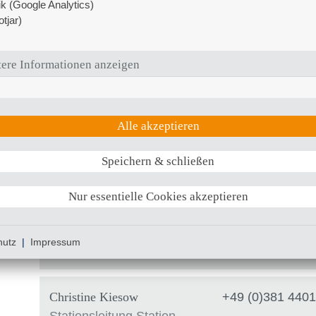
Dr. med. Katharina Kasch
tik (Google Analytics)
tjar)
Leitende Oberärztin Gastroen
+49 (0)381 4401 - 5000
inn2
@
kliniksued-rostock
.
d
ere Informationen anzeigen
Dr. med. Alexander Penne
Alle akzeptieren
Oberarzt Gastroenterologie
+49 (0)381 4401 - 5000
Speichern & schließen
inn2
@
kliniksued-rostock
.
d
Nur essentielle Cookies akzeptieren
Dr. med. Peter Schacht
+49 (0)381 4401
hutz
|
Impressum
Stationsarzt
Christine Kiesow
+49 (0)381 4401