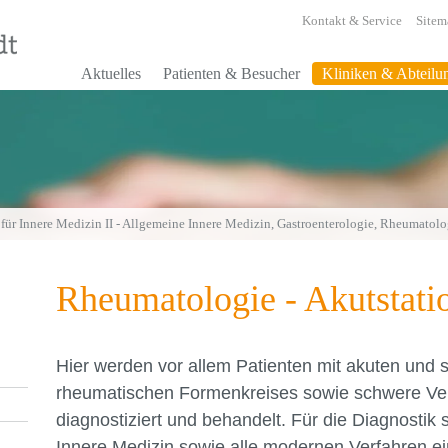
Kontakt & Service
Sitem
Aktuelles
Patienten & Besucher
Kliniken & Abteilu
 für Innere Medizin II - Allgemeine Innere Medizin, Gastroenterologie, Rheumatol
Rheumatologie - Akutstati
Hier werden vor allem Patienten mit akuten und
rheumatischen Formenkreises sowie schwere Ve
diagnostiziert und behandelt. Für die Diagnostik s
Innere Medizin sowie alle modernen Verfahren 