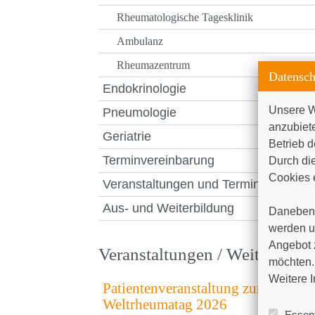
Rheumatologische Tagesklinik
Ambulanz
Rheumazentrum
Datensch
Endokrinologie
Unsere W
Pneumologie
anzubiet
Geriatrie
Betrieb d
Terminvereinbarung
Durch die
Cookies e
Veranstaltungen und Termine
Aus- und Weiterbildung
Daneben 
werden un
Angebot 
Veranstaltungen / Weiterbildu
möchten. 
Weitere I
Patientenveranstaltung zum
Weltrheumatag 2026
Essent