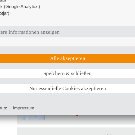
psychologische Beratung).
tik (Google Analytics)
tjar)
Ihre Ansprechpartner
im
ere Informationen anzeigen
Dr. med. Franziska Fieber
Leitende Oberärztin Rheumatol
+49 (0)381 4401 - 3020
Alle akzeptieren
franziska.fieber
@
kliniksued
Speichern & schließen
Dagmar Körth
Nur essentielle Cookies akzeptieren
Oberärztin Rheumatologie
+49 (0)381 4401 - 3020
hutz
|
Impressum
Dagmar.Koerth
@
kliniksued