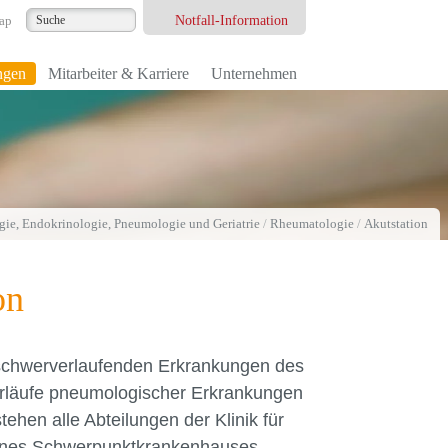
Notfall-Information
ap
ngen
Mitarbeiter & Karriere
Unternehmen
ogie, Endokrinologie, Pneumologie und Geriatrie
/
Rheumatologie
/
Akutstation
on
 schwerverlaufenden Erkrankungen des
rläufe pneumologischer Erkrankungen
tehen alle Abteilungen der Klinik für
eines Schwerpunktkrankenhauses