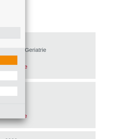
ogie und Geriatrie
-rostock
.
de
-rostock
.
de