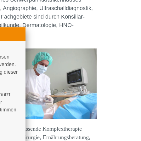
 Angiographie, Ultraschalldiagnostik,
Fachgebiete sind durch Konsiliar-
heilkunde, Dermatologie, HNO-
osen 
werden. 
 dieser 
utzt 
 
timmen 
ht eine umfassende Komplextherapie
 Rheumachirurgie, Ernährungsberatung,