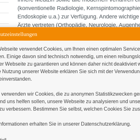
(konventionelle Radiologie, Kernspintomographie,
Endoskopie u.a.) zur Verfügung. Andere wichtige 
Ärzte vertreten (Orthopädie, Neurologie, Augen
Heilkunde, Handchirurgie, Endokrinologie).
utzeinstellungen
ebseite verwendet Cookies, um Ihnen einen optimalen Service 
en. Einige davon sind technisch notwendig, um einen reibungsl
er Webseite zu garantieren und können daher nicht deaktiviert 
 Nutzung unserer Website erklären Sie sich mit der Verwendung
inverstanden.

verwenden wir Cookies, die zu anonymen Statistikzwecken gen
d uns helfen sollen, unsere Webseite zu analysieren und unser
zu verbessern. Bestimmen Sie selbst, welchen Cookies Sie zus
ng


nformationen erhalten Sie in unserer Datenschutzerklärung.
Intensive interdisziplinäre Zusammenarbeit ermöglic
(medikamentöse Therapie, Physio- und Ergotherapie,
iell