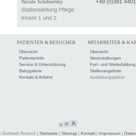
Nicole Schibielsky
+49 (0)381 4401
Stationsleitung Pflege
Innere 1 und 2
PATIENTEN & BESUCHER
MITARBEITER & KA
Übersicht
Übersicht
Patienteninfo
Veranstaltungen
Service & Unterstützung
Fort- und Weiterbildung
Babygalerie
Stellenangebote
Kontakt & Anfahrt
Ausbildungsplätze
A
A
A
m Südstadt Rostock |
Startseite
|
Sitemap
|
Kontakt
|
Impressum
|
Daten