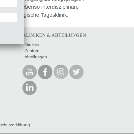
k umfasst ebenso interdisziplinäre
äre onkologische Tagesklinik.
RRIERE
KLINIKEN & ABTEILUNGEN
Kliniken
Zentren
Abteilungen
schutzerklärung