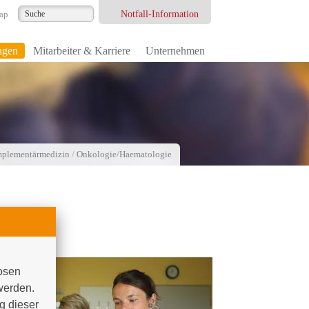
Notfall-Information
ap
ngen
Mitarbeiter & Karriere
Unternehmen
omplementärmedizin
/
Onkologie/Haematologie
osen 
werden. 
 dieser 