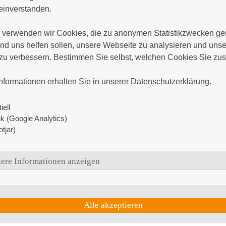
Tumorzentrum Rostock e.V. und im
inverstanden.

Onkologischen Zentrum die Betreuung
-
von Patienten mit Krebserkrankungen in
verwenden wir Cookies, die zu anonymen Statistikzwecken gen
d uns helfen sollen, unsere Webseite zu analysieren und unser
der Region und überregional. Wir
zu verbessern. Bestimmen Sie selbst, welchen Cookies Sie zus
ien
behandeln das gesamte Spektrum der


Tumorerkrankung wie auch gute und
nformationen erhalten Sie in unserer Datenschutzerklärung.
bösartige Bluterkrankungen des
Erwachsenenalters. Es kommen immunologische, 
iell
zur Therapie und Anwendung. Insbesondere zur F
tik (Google Analytics)
Therapiekonzepte kommen Patienten zu uns. Di
tjar)
Standardtherapien wie auch im Rahmen von regi
Studienteams neue und alternative Konzepte. Es
ere Informationen anzeigen
Kooperationsbeziehungen zu verschiedenen Unive
Strahlenbehandlung im Rahmen von multimodalen
Kooperation mit der benachbarten Klinik und Poli
Alle akzeptieren
Im klinischen Bereich werden Fragestellungen z
Erkrankungen im Sinne von Thromboseneigung o