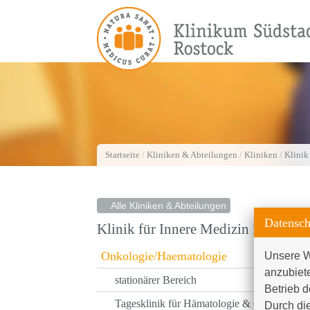
Startseite
/
Kliniken & Abteilungen
/
Kliniken
/
Klinik
Alle Kliniken & Abteilungen
Datensch
Klinik für Innere Medizin III
Onkologie/Haematologie
Unsere W
anzubiet
stationärer Bereich
Betrieb d
Tagesklinik für Hämatologie & Onkologie
Durch die