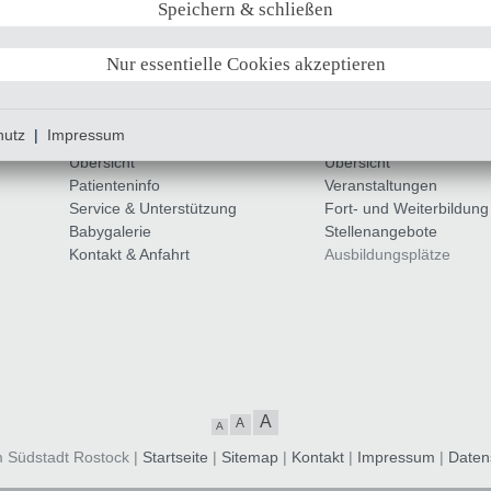
Speichern & schließen
Blutungen diagnostiziert und therapiert. Die Klini
onkologische Ambulanzen und eine interdisziplin
Nur essentielle Cookies akzeptieren
PATIENTEN & BESUCHER
MITARBEITER & KA
hutz
|
Impressum
Übersicht
Übersicht
Patienteninfo
Veranstaltungen
Service & Unterstützung
Fort- und Weiterbildung
Babygalerie
Stellenangebote
Kontakt & Anfahrt
Ausbildungsplätze
A
A
A
m Südstadt Rostock |
Startseite
|
Sitemap
|
Kontakt
|
Impressum
|
Daten