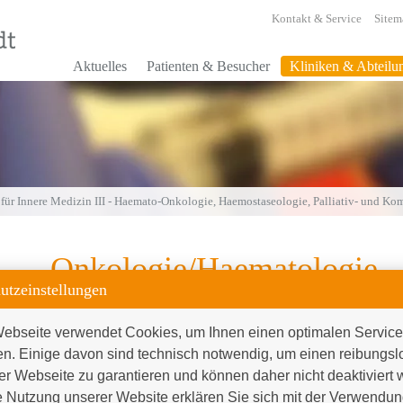
Kontakt & Service
Sitem
Aktuelles
Patienten & Besucher
Kliniken & Abteilu
 für Innere Medizin III - Haemato-Onkologie, Haemostaseologie, Palliativ- und K
Onkologie/Haematologie
utzeinstellungen
ebseite verwendet Cookies, um Ihnen einen optimalen Service 
Die Klinik für Hämatologie, Onkologie,
en. Einige davon sind technisch notwendig, um einen reibungsl
Hämostaseologie und Palliativmedizin
er Webseite zu garantieren und können daher nicht deaktiviert 
übernimmt als interdisziplinäre Klinik im
 Nutzung unserer Website erklären Sie sich mit der Verwendung