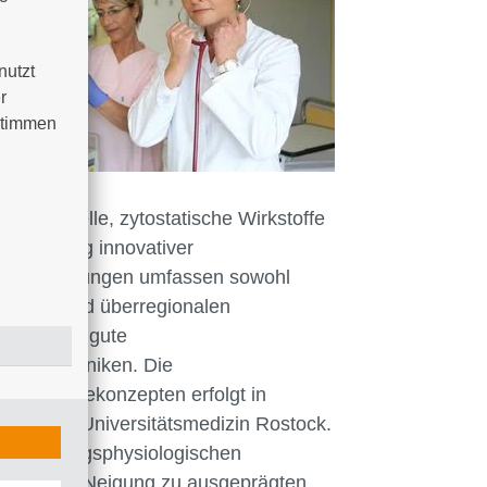
utzt 
 
timmen 
hormonelle, zytostatische Wirkstoffe
estlegung innovativer
e Behandlungen umfassen sowohl
onalen und überregionalen
 bestehen gute
rsitätskliniken. Die
 Therapiekonzepten erfolgt in
klinik der Universitätsmedizin Rostock.
u gerinnungsphysiologischen
der aber Neigung zu ausgeprägten