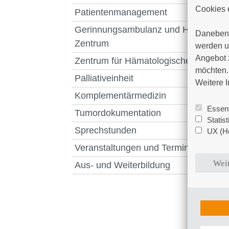
Cookies e
Patientenmanagement
Gerinnungsambulanz und Hämophilie
Daneben 
Zentrum
werden un
Angebot 
Zentrum für Hämatologische Neoplas
möchten. 
Palliativeinheit
Weitere I
Komplementärmedizin
Essent
Tumordokumentation
Statis
Sprechstunden
UX (Ho
Veranstaltungen und Termine
Weit
Aus- und Weiterbildung