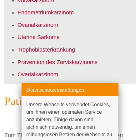
Vulvakarzinom
Endometriumkarzinom
Ovarialkarzinom
Uterine Sarkome
Trophoblasterkrankung
Prävention des Zervixkarzinoms
Ovarialkarzinom
Datenschutzeinstellungen
Patienteninformationen
Unsere Webseite verwendet Cookies, 
um Ihnen einen optimalen Service 
anzubieten. Einige davon sind 
technisch notwendig, um einen 
reibungslosen Betrieb der Webseite zu 
Zum Thema Krebserkrankungen der weiblichen