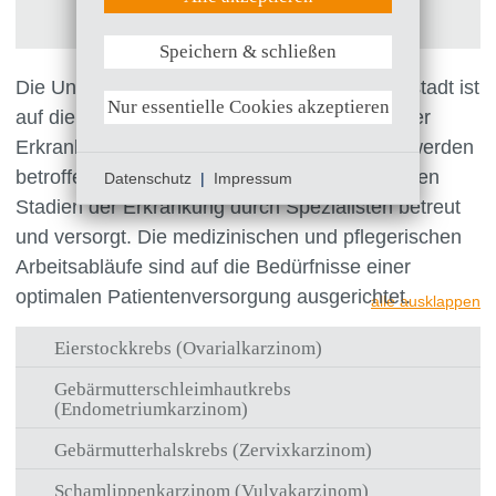
Deutsche Krebsgesellschaft e.V.
Speichern & schließen
Weitere Informationen anzeigen
Die Universitätsfrauenklinik am Klinikum Südstadt ist
Nur essentielle Cookies akzeptieren
auf die Behandlung bösartiger gynäkologischer
Erkrankungen spezialisiert. In unserer Klinik werden
betroffene Patientinnen ganzheitlich und in allen
Datenschutz
|
Impressum
Stadien der Erkrankung durch Spezialisten betreut
und versorgt. Die medizinischen und pflegerischen
Arbeitsabläufe sind auf die Bedürfnisse einer
optimalen Patientenversorgung ausgerichtet.
alle ausklappen
Eierstockkrebs (Ovarialkarzinom)
Gebärmutterschleimhautkrebs
(Endometriumkarzinom)
Gebärmutterhalskrebs (Zervixkarzinom)
Schamlippenkarzinom (Vulvakarzinom)